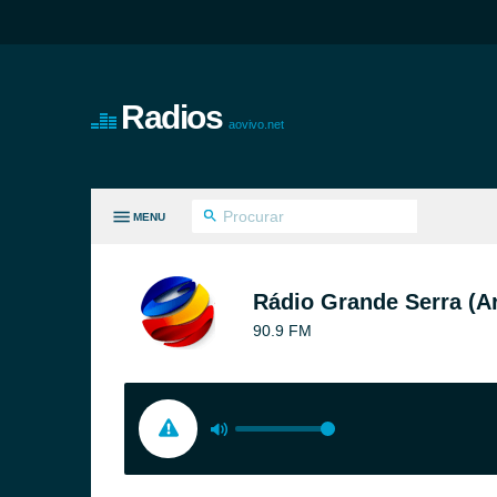
Radios
aovivo.net
MENU
S GÊNEROS
Rádio Grande Serra (Ar
90.9 FM