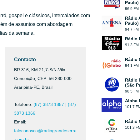
Paulo)
96.9 FM
ró, gospel e clássicos, intercalados com
Rádio 
Paulo)
 além de assuntos com abordagem
94.7 FM
 dias da semana.
Rádio 
91.3 FM
Contacto
Rádio 
94.1 FM
BR 316, KM 21,7-S/N-Vila
Conceição, CEP: 56.280-000 –
Rádio 
(São P
Araripina-PE, Brasil
98.5 FM
Alpha 
Telefone:
(87) 3873 1857 | (87)
101.7 F
3873 1366
Rádio 
Email:
101.3 F
faleconosco@radiograndeserra
.com.br