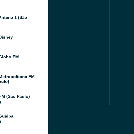
Antena 1 (São
Disney
Globo FM
Metropolitana FM
aulo)
FM (Sao Paulo)
M
Guaiba
M