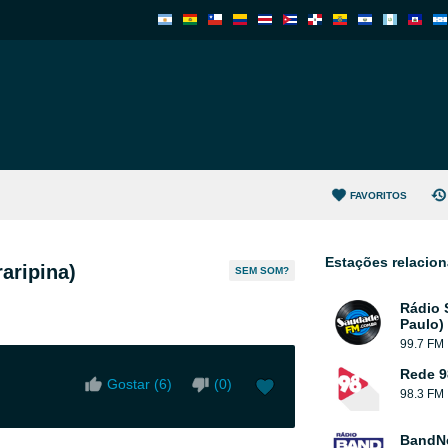
FAVORITOS
Estações relacio
aripina)
SEM SOM?
Rádio 
Paulo)
99.7 FM
Rede 9
Gostar (
6
)
(
0
)
98.3 FM
BandN