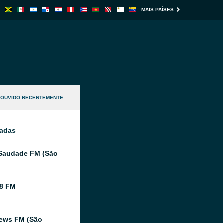
MAIS PAÍSES
OUVIDO RECENTEMENTE
nadas
Saudade FM (São
8 FM
ews FM (São