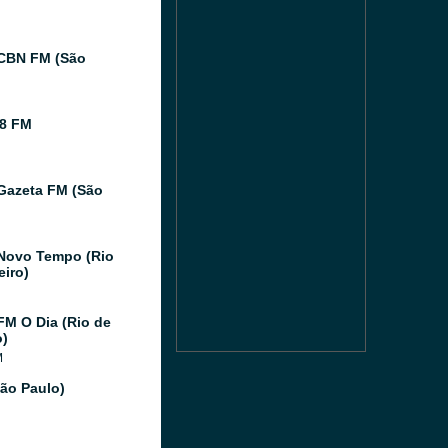
CBN FM (São
8 FM
Gazeta FM (São
Novo Tempo (Rio
eiro)
FM O Dia (Rio de
o)
M
São Paulo)