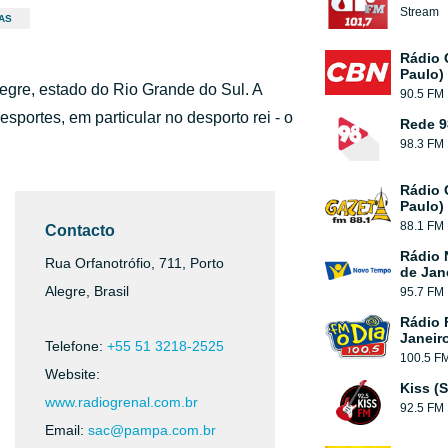
Stream
AS
Rádio 
Paulo)
Alegre, estado do Rio Grande do Sul. A
90.5 FM
portes, em particular no desporto rei - o
Rede 9
98.3 FM
Rádio 
Paulo)
88.1 FM
Contacto
Rádio 
Rua Orfanotrófio, 711, Porto
de Jan
Alegre, Brasil
95.7 FM
Rádio 
Janeir
Telefone:
+55 51 3218-2525
100.5 F
Website:
Kiss (
www.radiogrenal.com.br
92.5 FM
Email:
sac@pampa.com.br