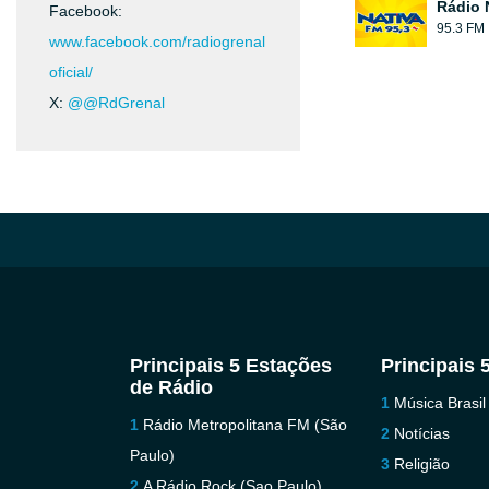
Rádio 
Facebook:
95.3 FM
www.facebook.com/radiogrenal
oficial/
X:
@@RdGrenal
Principais 5 Estações
Principais 
de Rádio
Música Brasil
Rádio Metropolitana FM (São
Notícias
Paulo)
Religião
A Rádio Rock (Sao Paulo)