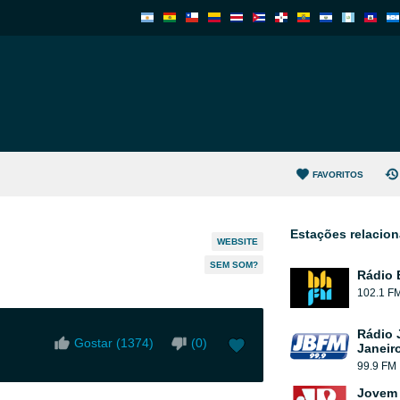
FAVORITOS
Estações relacio
WEBSITE
SEM SOM?
Rádio
102.1 F
Rádio 
Gostar (
1374
)
(
0
)
Janeir
99.9 FM
Jovem 