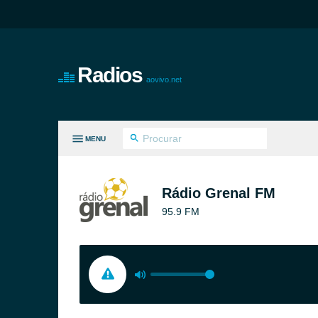
Radios
aovivo.net
MENU
S GÊNEROS
Rádio Grenal FM
95.9 FM