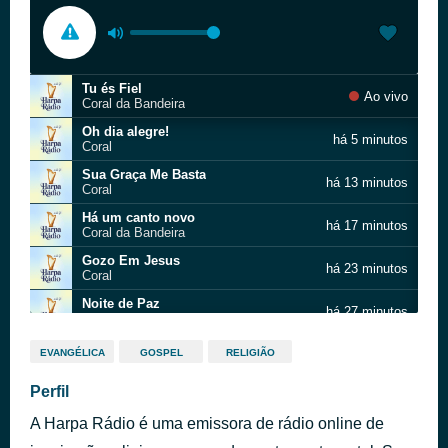
Tu és Fiel
Ao vivo
Coral da Bandeira
Oh dia alegre!
há 5 minutos
Coral
Sua Graça Me Basta
há 13 minutos
Coral
Há um canto novo
há 17 minutos
Coral da Bandeira
Gozo Em Jesus
há 23 minutos
Coral
Noite de Paz
há 27 minutos
Coral
Glória Indizível
há 31 minutos
EVANGÉLICA
GOSPEL
RELIGIÃO
Coral da Bandeira
Deus Nos Quis Salvar
Perfil
há 37 minutos
Coral
A Harpa Rádio é uma emissora de rádio online de
A Cristo Coroai
há 41 minutos
Coral