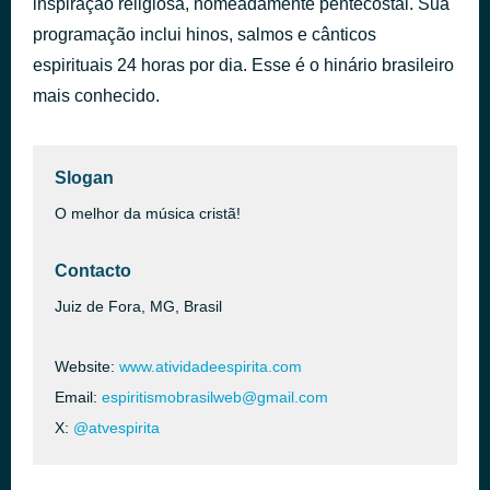
inspiração religiosa, nomeadamente pentecostal. Sua
Conta as bençãos
programação inclui hinos, salmos e cânticos
há 48 minutos
Coral da Bandeira
espirituais 24 horas por dia. Esse é o hinário brasileiro
mais conhecido.
Slogan
O melhor da música cristã!
Contacto
Juiz de Fora, MG, Brasil
Website:
www.atividadeespirita.com
Email:
espiritismobrasilweb@gmail.com
X:
@atvespirita