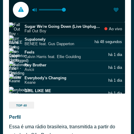
Sugar We're Going Down (Live Unplugged)
Ao vivo
Fall Out Boy
Supalonely
há 48 segundos
BENEE feat. Gus Dapperton
Feels
há 1 dia
Calvin Harris feat. Ellie Goulding
Hey Brother
há 1 dia
Avicii
Everybody's Changing
há 1 dia
Keane
GIRL LIKE ME
há 1 dia
Black Eyed Peas
Risk It All
há 1 dia
TOP 40
Bruno Mars
Creepin’
Perfil
há 1 dia
Metro Boomin feat. 21 Savage
Essa é uma rádio brasileira, transmitida a partir do
Taste
há 1 dia
Sabrina Carpenter