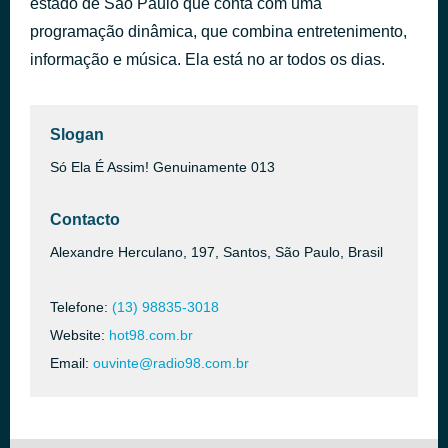
estado de São Paulo que conta com uma
It's Like That
programação dinâmica, que combina entretenimento,
há 1 dia
Mariah Carey
informação e música. Ela está no ar todos os dias.
Slogan
Só Ela É Assim! Genuinamente 013
Contacto
Alexandre Herculano, 197, Santos, São Paulo, Brasil
Telefone:
(13) 98835-3018
Website:
hot98.com.br
Email:
ouvinte@radio98.com.br