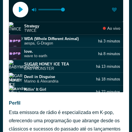
Strategy
Ao vivo
TWICE
WDA (Whole Different Animal)
há 3 minutos
aespa, G-Dragon
love.
há 8 minutos
wave to earth
SUGAR HONEY ICE TEA
há 13 minutos
BABYMONSTER
Devil in Disguise
há 18 minutos
Marino & Alexandria
Killin’ It Girl
há 22 minutos
j‐hope
NORMAL
Perfil
há 27 minutos
BTS
Esta emissora de rádio é especializada em K-pop,
BOOMBAYAH
há 34 minutos
BLACKPINK
oferecendo uma programação que abrange desde os
BANG BANG BANG
clássicos e sucessos do passado até os lançamentos
há 39 minutos
BIGBANG