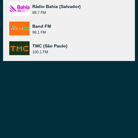
Rádio Bahia (Salvador)
88.7 FM
Band FM
96.1 FM
TMC (São Paulo)
100.1 FM