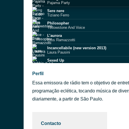
Pajama Party
Sere nere
Tiziano Ferro
Philosopher
Yellowstone And Voice
L’aurora
Eros Ramazzotti
Incancellabile (new version 2013)
Laura Pausini
Sexed Up
Robbie Williams
Xanadu
Perfil
Olivia Newton-John
Essa emissora de rádio tem o objetivo de entre
Take A Bow
Madonna
programação eclética, tocando música de diver
You And I
diariamente, a partir de São Paulo.
Kenny Rogers
How Can I Go On
Freddie Mercury
Contacto