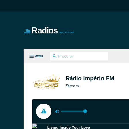
Radios
aovivo.net
MENU
S GÊNEROS
Rádio Império FM
Stream
Living Inside Your Love