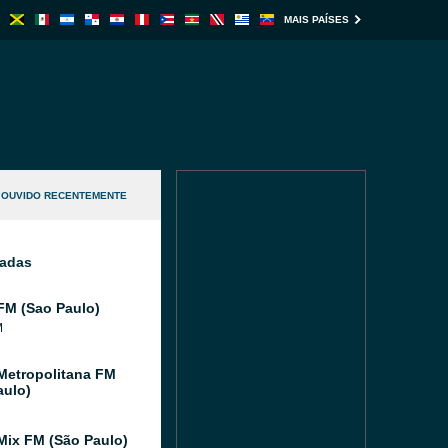
MAIS PAÍSES
OUVIDO RECENTEMENTE
nadas
FM (Sao Paulo)
M
Metropolitana FM
aulo)
Mix FM (São Paulo)