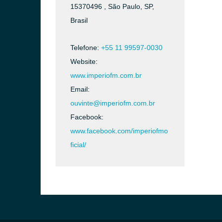
15370496 , São Paulo, SP,
Brasil
Telefone:
+55 11 99597-0030
Website:
www.imperiofm.com.br
Email:
ouvinte@imperiofm.com.br
Facebook:
www.facebook.com/imperiofmo
ficial/