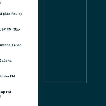
M
FM (São Paulo)
USP FM (São
Antena 1 (São
 Gaúcha
Globo FM
Top FM
M