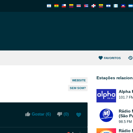
FAVORITOS
Estações relacio
WEBSITE
SEM SOM?
Alpha 
101.7 F
Rádio 
Gostar (
6
)
(
0
)
(São P
98.5 FM
Rádio 