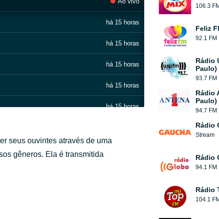
Ao vivo
106.3 F
há 15 horas
Feliz 
92.1 FM
há 15 horas
Rádio 
há 15 horas
Paulo)
93.7 FM
há 15 horas
Rádio 
Paulo)
há 15 horas
94.7 FM
Rádio
há 15 horas
Stream
ter seus ouvintes através de uma
há 15 horas
sos gêneros. Ela é transmitida
Rádio 
94.1 FM
há 15 horas
Rádio 
há 15 horas
104.1 F