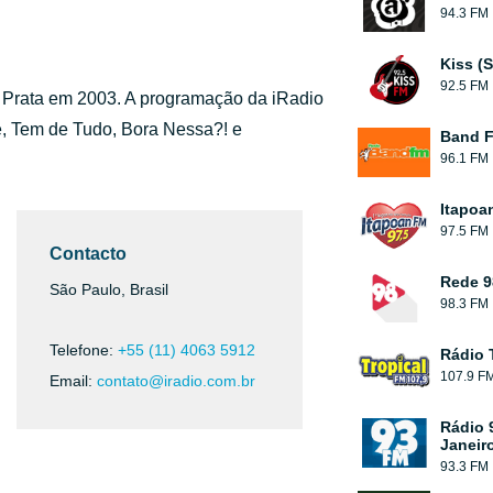
94.3 FM
Kiss (
92.5 FM
os Prata em 2003. A programação da iRadio
, Tem de Tudo, Bora Nessa?! e
Band 
96.1 FM
Itapoa
97.5 FM
Contacto
Rede 9
São Paulo, Brasil
98.3 FM
Telefone:
+55 (11) 4063 5912
Rádio 
107.9 F
Email:
contato@iradio.com.br
Rádio 
Janeir
93.3 FM