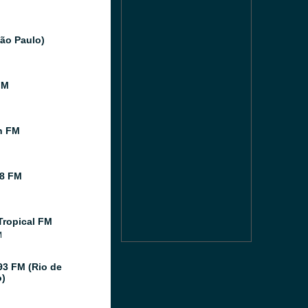
São Paulo)
FM
n FM
8 FM
Tropical FM
M
93 FM (Rio de
o)