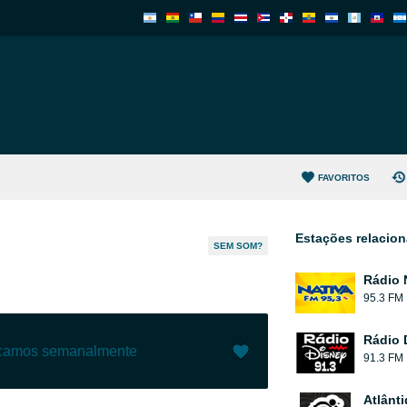
FAVORITOS
Estações relacio
SEM SOM?
Rádio 
95.3 FM
Rádio 
ecamos semanalmente
91.3 FM
Gostar (
0
)
(
0
)
Atlânt