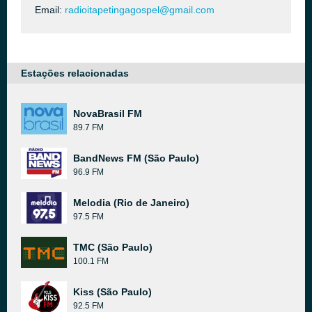
Email:
radioitapetingagospel@gmail.com
Estações relacionadas
NovaBrasil FM
89.7 FM
BandNews FM (São Paulo)
96.9 FM
Melodia (Rio de Janeiro)
97.5 FM
TMC (São Paulo)
100.1 FM
Kiss (São Paulo)
92.5 FM