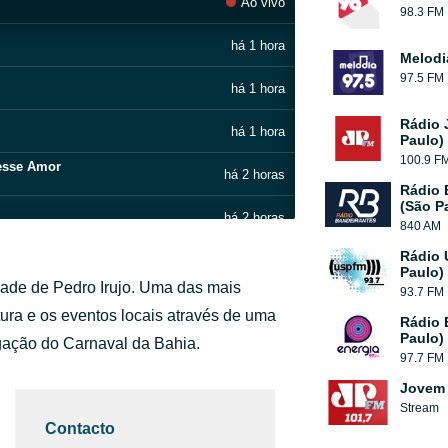
Ao vivo
98.3 FM
há 1 hora
Melodi
97.5 FM
há 1 hora
Rádio 
há 1 hora
Paulo)
100.9 F
Desse Amor
há 2 horas
Rádio 
(São P
há 2 horas
840 AM
Rádio 
há 2 horas
Paulo)
dade de Pedro Irujo. Uma das mais
93.7 FM
há 2 horas
tura e os eventos locais através de uma
Rádio 
Paulo)
lgação do Carnaval da Bahia.
há 2 horas
97.7 FM
Jovem 
há 2 horas
Stream
Contacto