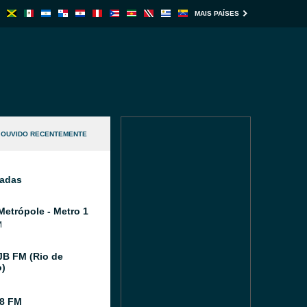
MAIS PAÍSES
OUVIDO RECENTEMENTE
nadas
Metrópole - Metro 1
M
JB FM (Rio de
o)
8 FM