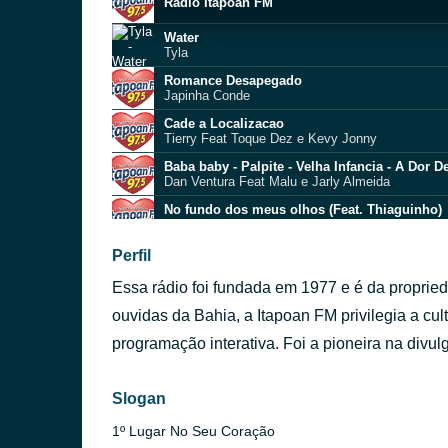
Radio Itapoan FM
Water
Tyla
Romance Desapegado
Japinha Conde
Cade a Localizacao
Tierry Feat Toque Dez e Kevy Jonny
Baba baby - Palpite - Velha Infancia - A Dor 
Dan Ventura Feat Malu e Jarly Almeida
No fundo dos meus olhos (Feat. Thiaguinho)
Pericles
De onde eu venho
Perfil
Flicts
Essa rádio foi fundada em 1977 e é da proprie
We don
Charlie Puth
ouvidas da Bahia, a Itapoan FM privilegia a cul
Saudade Digitando
programação interativa. Foi a pioneira na divu
Marcos e Belutti Ft, Joao Gomes
Quebra as Cadeiras
Siatem
Slogan
1º Lugar No Seu Coração