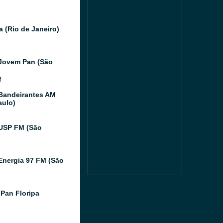
a (Rio de Janeiro)
Jovem Pan (São
M
Bandeirantes AM
aulo)
USP FM (São
Energia 97 FM (São
Pan Floripa