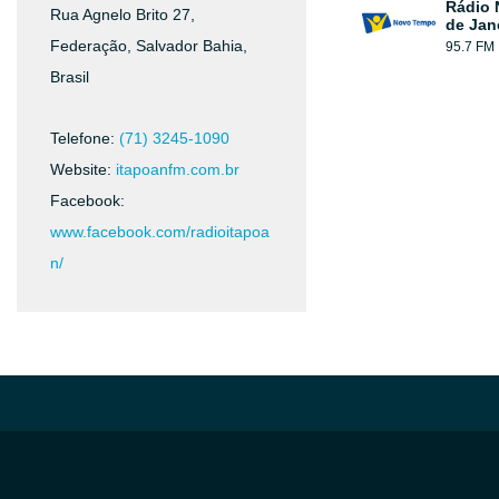
Rádio 
Rua Agnelo Brito 27,
de Jan
Federação, Salvador Bahia,
95.7 FM
Brasil
Telefone:
(71) 3245-1090
Website:
itapoanfm.com.br
Facebook:
www.facebook.com/radioitapoa
n/