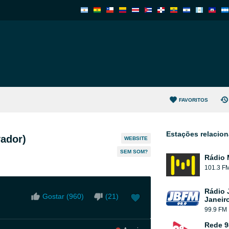
FAVORITOS
Estações relacio
vador)
WEBSITE
SEM SOM?
Rádio 
101.3 F
Rádio 
Gostar (
960
)
(
21
)
Janeir
99.9 FM
Rede 9