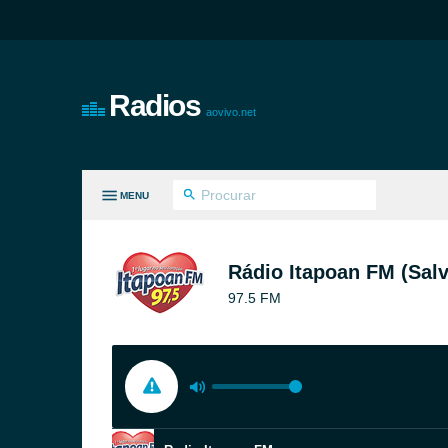
Radios
aovivo.net
MENU
S GÊNEROS
Rádio Itapoan FM (Sal
97.5 FM