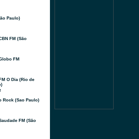
São Paulo)
CBN FM (São
Globo FM
FM O Dia (Rio de
o)
M
o Rock (Sao Paulo)
Saudade FM (São