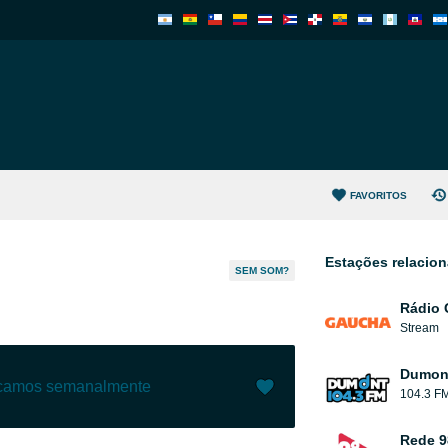
FAVORITOS
Estações relacio
SEM SOM?
Rádio
Stream
Dumont
ecamos semanalmente
104.3 F
Gostar (
0
)
(
0
)
Rede 9