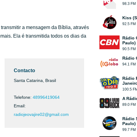
98.3 FM
Kiss (
92.5 FM
ransmitir a mensagem da Bíblia, através
mais. Ela é transmitida todos os dias da
Rádio 
Paulo)
90.5 FM
Rádio 
94.1 FM
Contacto
Rádio 
Santa Catarina, Brasil
Janeir
100.5 F
Telefone:
48996419064
A Rádi
89.0 FM
Email:
radiojeovajire02@gmail.com
Rádio 
Paulo)
99.7 FM