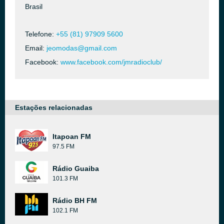
Brasil
Telefone:
+55 (81) 97909 5600
Email:
jeomodas@gmail.com
Facebook:
www.facebook.com/jmradioclub/
Estações relacionadas
Itapoan FM
97.5 FM
Rádio Guaiba
101.3 FM
Rádio BH FM
102.1 FM