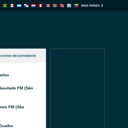
MAIS PAÍSES
OUVIDO RECENTEMENTE
nadas
Saudade FM (São
ews FM (São
Guaiba