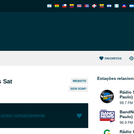
FAVORITOS
Estações relacio
 Sat
WEBSITE
SEM SOM?
Rádio 
Paulo)
99.7 FM
BandN
ecamos semanalmente
Paulo)
96.9 FM
Gostar (
475
)
(
4
)
Rádio 