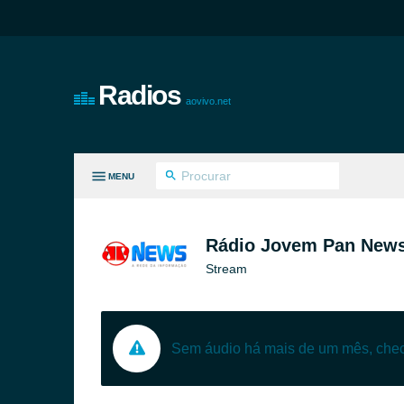
Radios
aovivo.net
MENU
S GÊNEROS
Rádio Jovem Pan News
Stream
Sem áudio há mais de um mês, ch