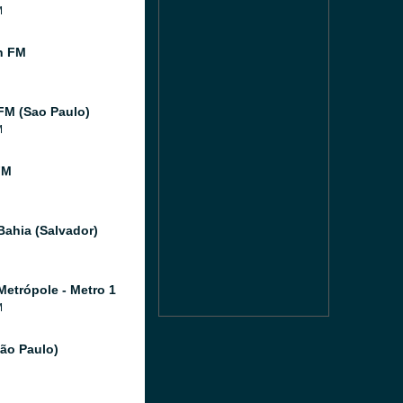
M
n FM
FM (Sao Paulo)
M
FM
Bahia (Salvador)
Metrópole - Metro 1
M
São Paulo)