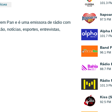
101.3 F
ÍCIAS
Itapoa
97.5 FM
em Pan e é uma emissora de rádio com
, notícias, esportes, entrevistas,
Alpha 
101.7 F
Band 
96.1 FM
Rádio 
88.7 FM
Rádio 
101.3 F
Kiss (
92.5 FM