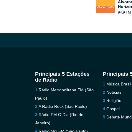
Alvora
Horizo
94.9 FM
Principais 5 Estações
Principais 
de Rádio
Música Brasil
Rádio Metropolitana FM (São
Notícias
Paulo)
Religião
A Rádio Rock (Sao Paulo)
Gospel
Rádio FM O Dia (Rio de
Debate Mundi
Janeiro)
Rádio Mix FM (São Paulo)