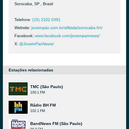
Sorocaba, SP , Brasil
Telefone:
(15) 2102 0391
Website:
jovempan.com.br/afiliada/sorocaba-fm/
Facebook:
www.facebook.com/jovempannews/
X:
@JovemPanNews/
Estações relacionadas
TMC (São Paulo)
100.1 FM
Rádio BH FM
102.1 FM
BandNews FM (São Paulo)