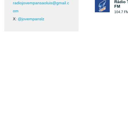
Rádio 
radiojovempansaoluis@gmail.c
FM
om
104.7 F
X:
@jovempanslz