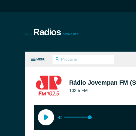
Radios
aovivo.net
MENU
S GÊNEROS
Rádio Jovempan FM (S
102.5 FM