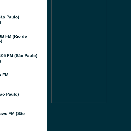
ão Paulo)
M
JB FM (Rio de
o)
105 FM (São Paulo)
M
n FM
São Paulo)
ews FM (São