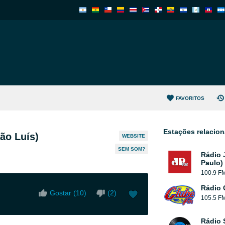
FAVORITOS
Estações relacio
ão Luís)
WEBSITE
SEM SOM?
Rádio 
Paulo)
100.9 F
Rádio 
Gostar (
10
)
(
2
)
105.5 F
Rádio 