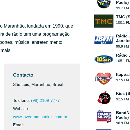
Paulo)
99.7 FM
TMC (S
100.1 F
do Maranhão, fundada em 1990, que
ora de rádio tem uma programação
Rádio 
Janeir
sportes, música, entretenimento,
99.9 FM
 mais.
Rádio 
105.1 F
Itapoa
Contacto
97.5 FM
São Luis, Maranhao, Brasil
Kiss (
92.5 FM
Telefone:
(98) 2109-7777
Website:
BandN
www.jovempansaoluis.com.br
Paulo)
96.9 FM
Email: