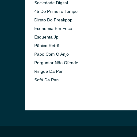
Sociedade Digital
ulo)
45 Do Primeiro Tempo
ro)
Direto Do Freakpop
Economia Em Foco
Esquenta Jp
Pânico Retrô
Papo Com O Anjo
Perguntar Não Ofende
Paulo)
Ringue Da Pan
Sofá Da Pan
neiro)
o)