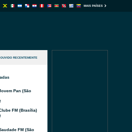
MAIS PAÍSES
OUVIDO RECENTEMENTE
nadas
Jovem Pan (São
M
Clube FM (Brasília)
M
Saudade FM (São