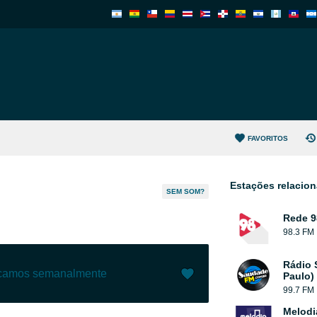
FAVORITOS
Estações relacio
SEM SOM?
Rede 9
98.3 FM
Rádio 
ecamos semanalmente
Paulo)
99.7 FM
Gostar (
14
)
(
0
)
Melodi