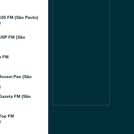
105 FM (São Paulo)
M
USP FM (São
n FM
Jovem Pan (São
M
Gazeta FM (São
Top FM
M