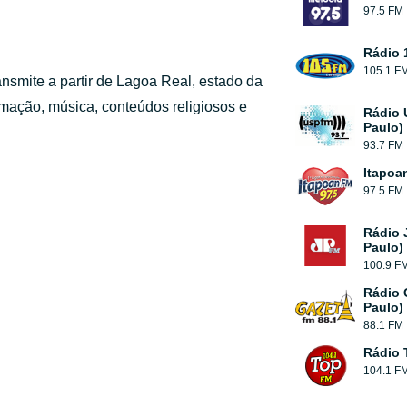
97.5 FM
Rádio 
105.1 F
ansmite a partir de Lagoa Real, estado da
rmação, música, conteúdos religiosos e
Rádio 
Paulo)
93.7 FM
Itapoa
97.5 FM
Rádio 
Paulo)
100.9 F
Rádio 
Paulo)
88.1 FM
Rádio 
104.1 F