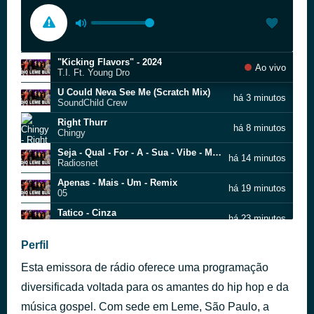
"Kicking Flavors" - 2024
Ao vivo
T.I. Ft. Young Dro
U Could Neva See Me (Scratch Mix)
há 3 minutos
SoundChild Crew
Right Thurr
há 8 minutos
Chingy
Seja - Qual - For - A - Sua - Vibe - Masc
há 14 minutos
Radiosnet
Apenas - Mais - Um - Remix
há 19 minutos
05
Tatico - Cinza
há 23 minutos
03
Long Way 2 Go
Perfil
há 28 minutos
Cassie
Esta emissora de rádio oferece uma programação
DJ Raffa - DJ Scratch(MP3_320K)
há 35 minutos
CLAU RAP NACIONAL
diversificada voltada para os amantes do hip hop e da
COTIDIANO VIOLENTO
música gospel. Com sede em Leme, São Paulo, a
há 39 minutos
DJ IAGO MIX