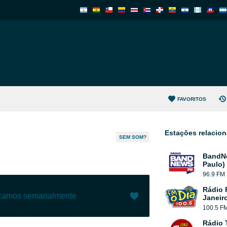
FAVORITOS
Estações relacio
SEM SOM?
BandN
Paulo)
96.9 FM
Rádio 
ecamos semanalmente
Janeir
100.5 F
Gostar (
1
)
(
0
)
Rádio 