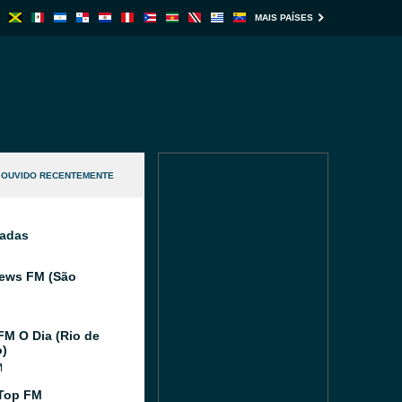
MAIS PAÍSES
OUVIDO RECENTEMENTE
nadas
ews FM (São
FM O Dia (Rio de
o)
M
Top FM