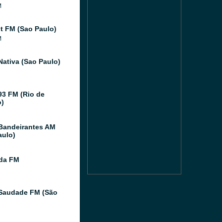
M
 FM (Sao Paulo)
M
Nativa (Sao Paulo)
93 FM (Rio de
o)
Bandeirantes AM
aulo)
ida FM
Saudade FM (São