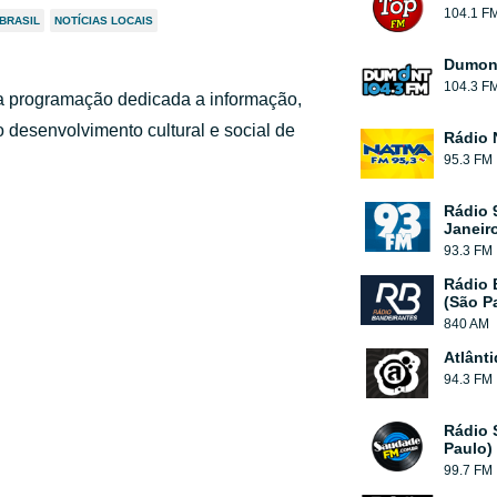
104.1 F
 BRASIL
NOTÍCIAS LOCAIS
Dumont
104.3 F
ma programação dedicada a informação,
 desenvolvimento cultural e social de
Rádio 
95.3 FM
Rádio 
Janeir
93.3 FM
Rádio 
(São P
840 AM
Atlânt
94.3 FM
Rádio 
Paulo)
99.7 FM