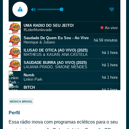
UMA RADIO DO SEU JEITO!
Ao vivo
#LiderMonlevade
Saudade De Quem Eu Sou - Ao Vivo
há 59 minutos
Henrique & Juliano
ILUSAO DE OTICA (AO VIVO) (2025)
há 1 hora
MATHEUS & KAUAN, ANA CASTELA
SAUDADE BURRA (AO VIVO) (2025)
há 1 hora
LAUANA PRADO, SIMONE MENDES
Numb
há 1 hora
Linkin Park
BITCH
há 1 hora
Lizzo
Não Tem Hora e Nem Lugar
há 1 hora
MÚSICA BRASIL
Rodriguinho
All My Love
Perfil
há 1 hora
Led Zeppelin
Essa rádio inova com programas ecléticos para o seu
NO MEIO DO PROCESSO (2026)
há 1 hora
PIXOTE