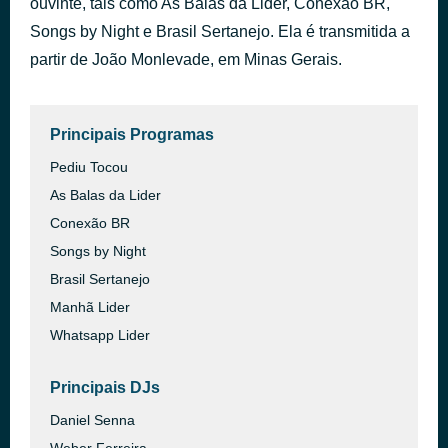
ouvinte, tais como As Balas da Lider, Conexão BR,
Deixa Eu - Ao Vivo
Songs by Night e Brasil Sertanejo. Ela é transmitida a
há 1 hora
Murilo Huff
partir de João Monlevade, em Minas Gerais.
Principais Programas
Pediu Tocou
As Balas da Lider
Conexão BR
Songs by Night
Brasil Sertanejo
Manhã Lider
Whatsapp Lider
Principais DJs
Daniel Senna