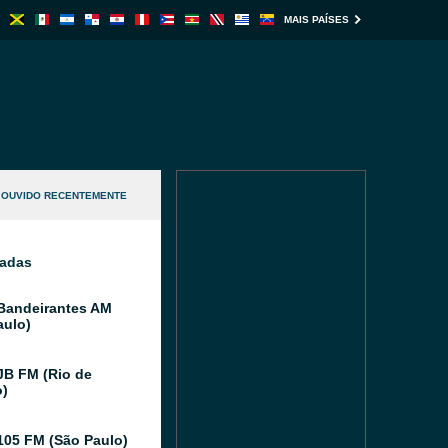
MAIS PAÍSES
OUVIDO RECENTEMENTE
nadas
Bandeirantes AM
aulo)
JB FM (Rio de
o)
105 FM (São Paulo)