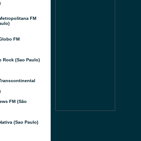
M
Metropolitana FM
aulo)
Globo FM
o Rock (Sao Paulo)
Transcontinental
M
ews FM (São
Nativa (Sao Paulo)