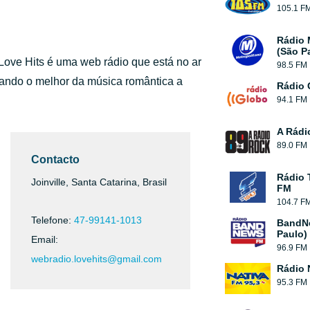
105.1 F
Rádio 
(São P
Love Hits é uma web rádio que está no ar
98.5 FM
evando o melhor da música romântica a
Rádio 
94.1 FM
A Rádi
89.0 FM
Contacto
Rádio 
Joinville, Santa Catarina, Brasil
FM
104.7 F
Telefone:
47-99141-1013
BandN
Paulo)
Email:
96.9 FM
webradio.lovehits@gmail.com
Rádio 
95.3 FM