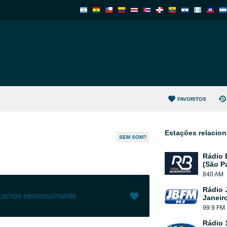
FAVORITOS
Estações relacio
SEM SOM?
Rádio 
(São P
840 AM
Rádio 
ecamos semanalmente
Janeir
99.9 FM
Gostar (
10
)
(
0
)
Rádio 