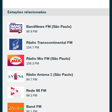
Estações relacionadas
BandNews FM (São Paulo)
96.9 FM
Rádio Transcontinental FM
104.7 FM
Rádio Mix FM (São Paulo)
106.3 FM
Rádio Antena 1 (São Paulo)
94.7 FM
Rede 98 FM
98.3 FM
Band FM
96.1 FM