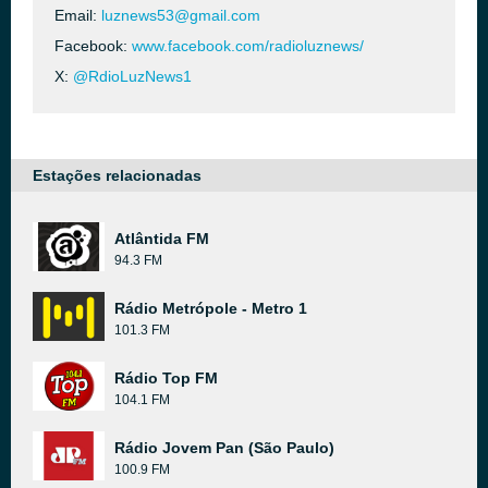
Email:
luznews53@gmail.com
Facebook:
www.facebook.com/radioluznews/
X:
@RdioLuzNews1
Estações relacionadas
Atlântida FM
94.3 FM
Rádio Metrópole - Metro 1
101.3 FM
Rádio Top FM
104.1 FM
Rádio Jovem Pan (São Paulo)
100.9 FM