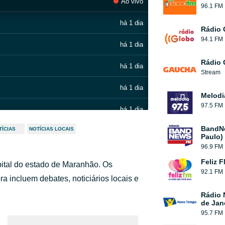
Ao vivo
96.1 FM
há 1 dia
Rádio 
94.1 FM
há 1 dia
Rádio
há 1 dia
Stream
há 1 dia
Melodi
97.5 FM
há 1 dia
BandN
TÍCIAS
NOTÍCIAS LOCAIS
há 1 dia
Paulo)
96.9 FM
há 1 dia
Feliz 
ital do estado de Maranhão. Os
92.1 FM
há 1 dia
 incluem debates, noticiários locais e
Rádio 
há 1 dia
de Jan
95.7 FM