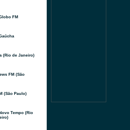
Globo FM
 Gaúcha
a (Rio de Janeiro)
ews FM (São
FM (São Paulo)
Novo Tempo (Rio
eiro)