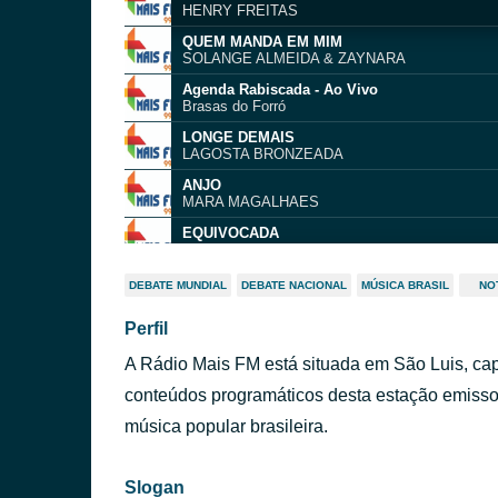
HENRY FREITAS
QUEM MANDA EM MIM
SOLANGE ALMEIDA & ZAYNARA
Agenda Rabiscada - Ao Vivo
Brasas do Forró
LONGE DEMAIS
LAGOSTA BRONZEADA
ANJO
MARA MAGALHAES
EQUIVOCADA
TRAIA VEIA & GUSTTAVO LIMA
MEU AMOR
DEBATE MUNDIAL
DEBATE NACIONAL
MÚSICA BRASIL
NO
PIXOTE E BELO
Perfil
QUANDO VOCE SOME
A VONTADE & JOAO GOMES
A Rádio Mais FM está situada em São Luis, cap
O ERRO NAO E SEU
ZEZO & SIMONE MENDES
conteúdos programáticos desta estação emissora
Sosseguei
música popular brasileira.
Jorge & Mateus
Slogan