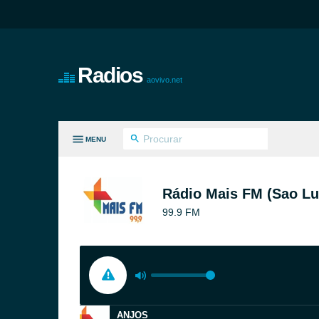
Radios
aovivo.net
MENU
S GÊNEROS
Rádio Mais FM (Sao Lu
99.9 FM
ANJOS