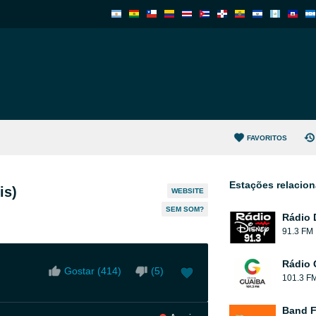
FAVORITOS
Estações relacio
is)
WEBSITE
SEM SOM?
Rádio 
91.3 FM
Rádio 
Gostar (
414
)
(
5
)
101.3 F
Band 