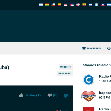
FAVORITOS
Estações relacio
uba)
WEBSITE
SEM SOM?
Radio 
1040 AM
Itapoa
Gostar (
12
)
(
0
)
97.5 FM
Rádio 