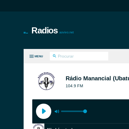
Radios
aovivo.net
MENU
S GÊNEROS
Rádio Manancial (Ubat
104.9 FM