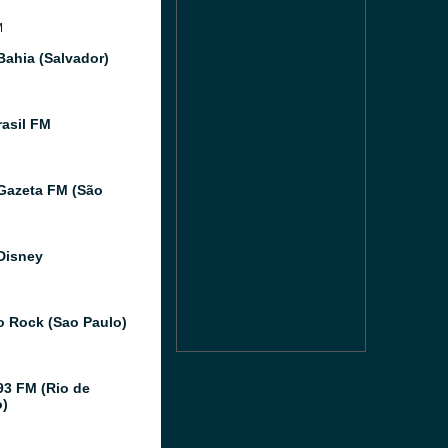
M
Bahia (Salvador)
asil FM
Gazeta FM (São
Disney
o Rock (Sao Paulo)
93 FM (Rio de
o)