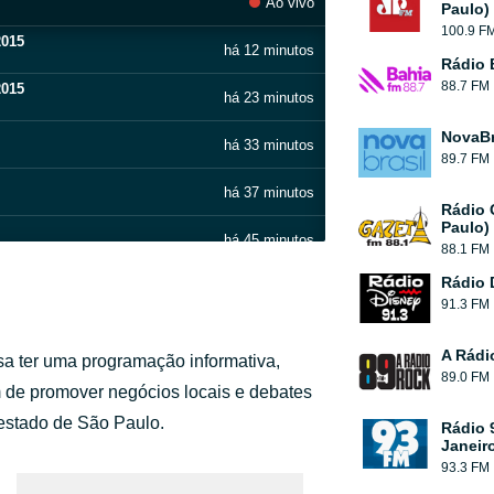
Ao vivo
Paulo)
100.9 F
2015
há 12 minutos
Rádio 
88.7 FM
2015
há 23 minutos
NovaBr
há 33 minutos
89.7 FM
há 37 minutos
Rádio 
Paulo)
há 45 minutos
88.1 FM
Rádio 
há 51 minutos
91.3 FM
há 59 minutos
A Rádi
isa ter uma programação informativa,
89.0 FM
há 1 hora
ém de promover negócios locais e debates
estado de São Paulo.
Rádio 
mmel, Andre Aquino).
há 1 hora
Janeir
93.3 FM