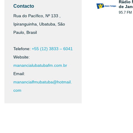
Rádio 
Contacto
de Jan
95.7 FM
Rua do Pacífico, Nº 133 ,
Ipiranguinha, Ubatuba, São
Paulo, Brasil
Telefone:
+55 (12) 3833 – 6041
Website:
manancialubatubafm.com.br
Email:
manancialfmubatuba@hotmail.
com