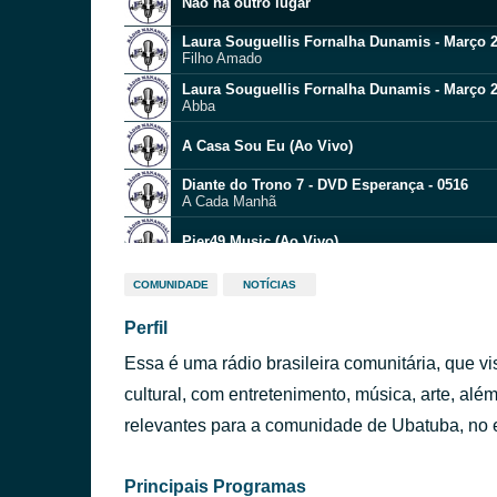
Não há outro lugar
Laura Souguellis Fornalha Dunamis - Março 
Filho Amado
Laura Souguellis Fornalha Dunamis - Março 
Abba
A Casa Sou Eu (Ao Vivo)
Diante do Trono 7 - DVD Esperança - 0516
A Cada Manhã
Pier49 Music (Ao Vivo)
COMUNIDADE
NOTÍCIAS
Ao Vivo na Sala
Perfil
Uma Vida é Pouco Pra Te Amar (Ao Vivo)
IZA
Essa é uma rádio brasileira comunitária, que v
Central 3 | Ao vivo (Clipe Oficial)
cultural, com entretenimento, música, arte, al
relevantes para a comunidade de Ubatuba, no 
Israel Subira (feat. Lissa Subira, Beatriz Hu
Principais Programas