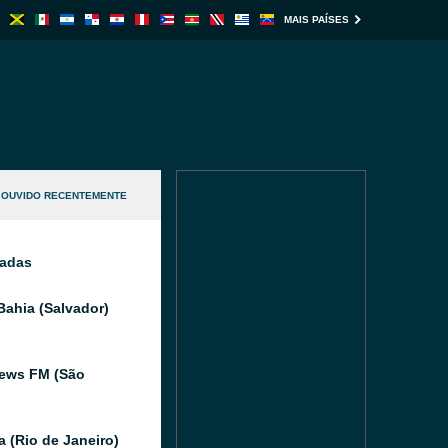
MAIS PAÍSES
OUVIDO RECENTEMENTE
nadas
Bahia (Salvador)
ews FM (São
a (Rio de Janeiro)