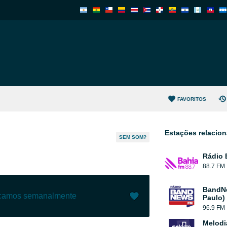
FAVORITOS
Estações relacio
SEM SOM?
Rádio 
88.7 FM
BandN
ecamos semanalmente
Paulo)
96.9 FM
Gostar (
1
)
(
0
)
Melodi