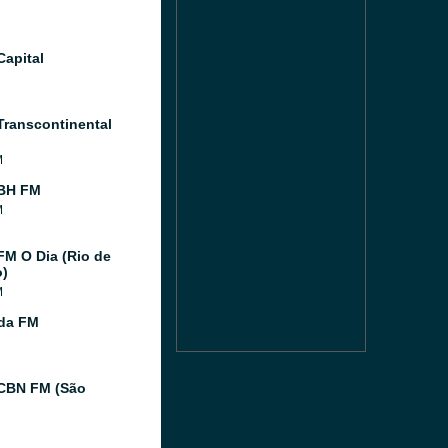
Capital
Transcontinental
M
 BH FM
M
FM O Dia (Rio de
o)
M
ida FM
CBN FM (São