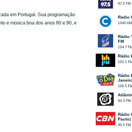
97.5 FM
lizada em Portugal. Sua programação
Radio 
nto e música boa dos anos 80 e 90, e
1040 AM
Rádio 
FM
104.7 F
Rádio
102.1 F
Rádio 
Janeir
100.5 F
Atlânt
94.3 FM
Rádio 
Paulo)
90.5 FM