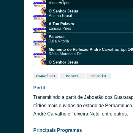
VideoHelper
Ó Senhor Jesus
Prisma Brasil
A Tua Palavra
Larissa Pires
Palavras
Julia Vitória
Momento de Reflexão André Carvalho, Ep. 14
Rádio Maranata Fm
Ó Senhor Jesus
Prisma Brasil
É Tudo Sobre Você - Ao Vivo
EVANGÉLICA
GOSPEL
RELIGIÃO
Morada
Perfil
Sem Deus Não Dá
Dalete Hungria
Transmitindo a partir de Jaboatão dos Guarar
MAIS QUE VENCEDOR
ozeias de paulaa
rádios mais ouvidas do estado de Pernambuco. 
Instrumental Worship Music
André Carvalho e Teixeira Neto, entre outros.
Umid Tillayev
Principais Programas