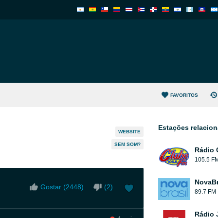
FAVORITOS
Estações relacio
WEBSITE
SEM SOM?
Rádio 
105.5 F
NovaBr
Gostar (
2448
)
(
2
)
89.7 FM
Rádio 