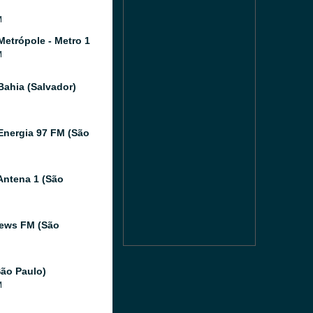
M
Metrópole - Metro 1
M
Bahia (Salvador)
Energia 97 FM (São
Antena 1 (São
ews FM (São
ão Paulo)
M