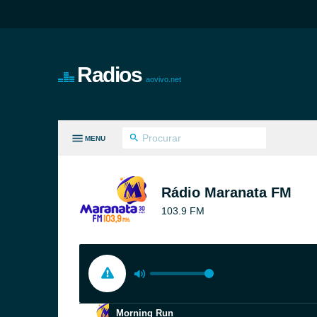
Radios
aovivo.net
MENU
S GÊNEROS
Rádio Maranata FM
103.9 FM
Morning Run