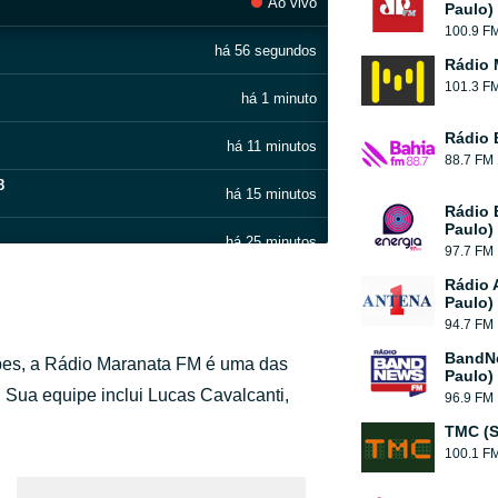
Ao vivo
Paulo)
100.9 F
há 56 segundos
Rádio 
101.3 F
há 1 minuto
Rádio 
há 11 minutos
88.7 FM
8
há 15 minutos
Rádio 
Paulo)
há 25 minutos
97.7 FM
Rádio 
há 32 minutos
Paulo)
94.7 FM
há 42 minutos
BandN
apes, a Rádio Maranata FM é uma das
Paulo)
há 56 minutos
Sua equipe inclui Lucas Cavalcanti,
96.9 FM
TMC (S
há 1 hora
100.1 F