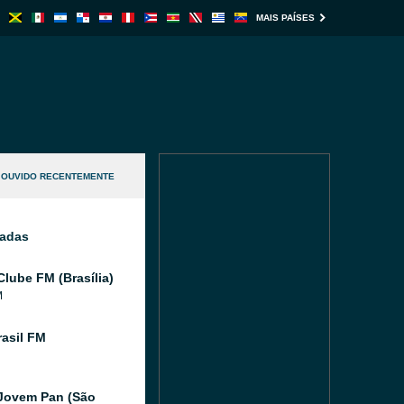
MAIS PAÍSES
OUVIDO RECENTEMENTE
nadas
Clube FM (Brasília)
M
asil FM
Jovem Pan (São