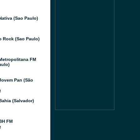
Nativa (Sao Paulo)
o Rock (Sao Paulo)
Metropolitana FM
aulo)
Jovem Pan (São
M
Bahia (Salvador)
 BH FM
M