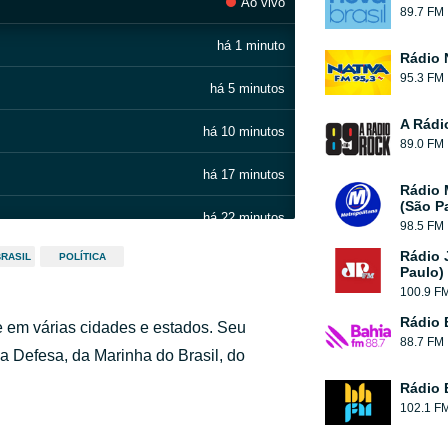
Ao vivo
89.7 FM
há 1 minuto
Rádio 
95.3 FM
há 5 minutos
A Rádi
há 10 minutos
89.0 FM
há 17 minutos
Rádio 
(São P
há 22 minutos
98.5 FM
Rádio 
BRASIL
POLÍTICA
há 26 minutos
Paulo)
100.9 F
há 30 minutos
Rádio 
 em várias cidades e estados. Seu
88.7 FM
há 35 minutos
da Defesa, da Marinha do Brasil, do
Rádio
há 40 minutos
102.1 F