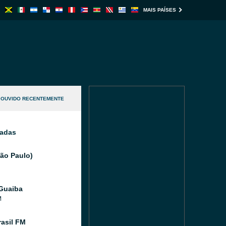
MAIS PAÍSES
OUVIDO RECENTEMENTE
nadas
São Paulo)
Guaiba
M
asil FM