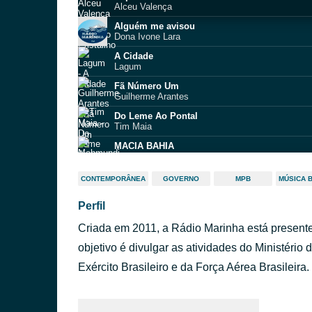
Alceu Valença
Alguém me avisou
Dona Ivone Lara
A Cidade
Lagum
Fã Número Um
Guilherme Arantes
Do Leme Ao Pontal
Tim Maia
MACIA BAHIA
Mahmundi
Vem ficar comigo
CONTEMPORÂNEA
GOVERNO
MPB
MÚSICA 
Léo Jaime
Perfil
Lembrei de Nos
Joao Gomes
Criada em 2011, a Rádio Marinha está presente
Zero
Liniker e os Caramelows
objetivo é divulgar as atividades do Ministério 
A história de Lily Braun
Exército Brasileiro e da Força Aérea Brasileira.
Maria Gadú