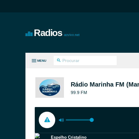
Radios
aovivo.net
MENU
S GÊNEROS
Rádio Marinha FM (Ma
99.9 FM
Espelho Cristalino