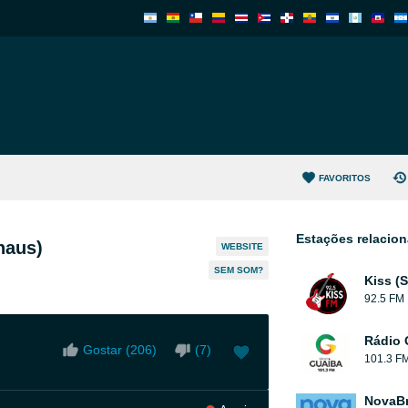
FAVORITOS
Estações relacio
naus)
WEBSITE
SEM SOM?
Kiss (
92.5 FM
Rádio 
Gostar (
206
)
(
7
)
101.3 F
NovaBr