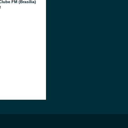
Clube FM (Brasília)
M