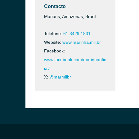
Contacto
Manaus, Amazonas, Brasil
Telefone:
61 3429 1831
Website:
www.marinha.mil.br
Facebook:
www.facebook.com/marinhaofic
ial/
X:
@marmilbr