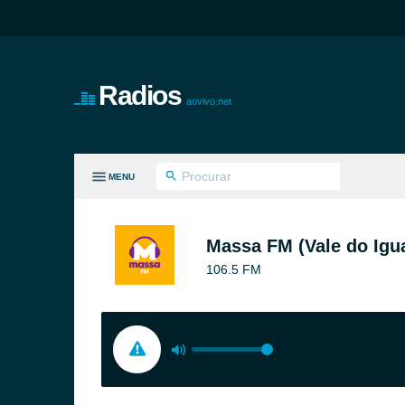
Radios
aovivo.net
MENU
S GÊNEROS
Massa FM (Vale do Igu
106.5 FM