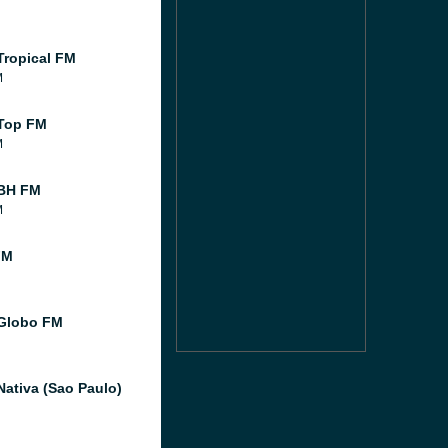
Tropical FM
M
Top FM
M
 BH FM
M
FM
Globo FM
Nativa (Sao Paulo)