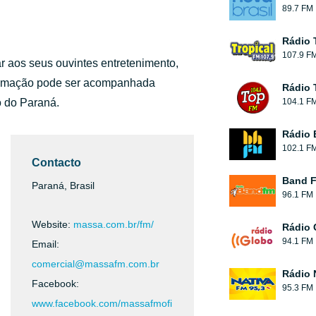
89.7 FM
Rádio 
107.9 F
r aos seus ouvintes entretenimento,
gramação pode ser acompanhada
Rádio 
o do Paraná.
104.1 F
Rádio
102.1 F
Contacto
Band 
Paraná, Brasil
96.1 FM
Website:
massa.com.br/fm/
Rádio 
94.1 FM
Email:
comercial@massafm.com.br
Rádio 
Facebook:
95.3 FM
www.facebook.com/massafmofi