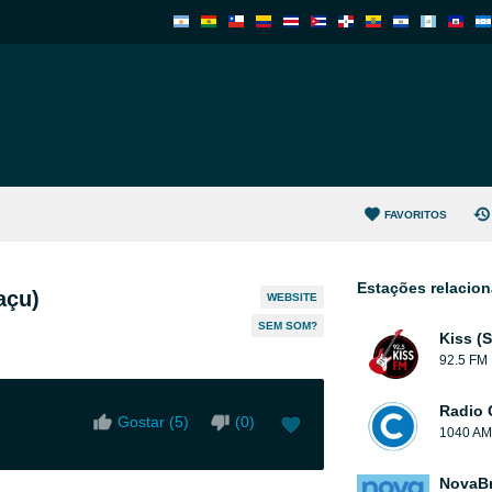
FAVORITOS
Estações relacio
açu)
WEBSITE
SEM SOM?
Kiss (
92.5 FM
Radio 
Gostar (
5
)
(
0
)
1040 AM
NovaBr