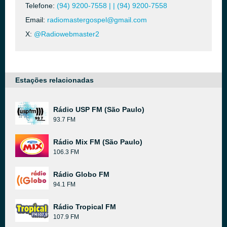
Telefone:
(94) 9200-7558 | | (94) 9200-7558
Email:
radiomastergospel@gmail.com
X:
@Radiowebmaster2
Estações relacionadas
Rádio USP FM (São Paulo)
93.7 FM
Rádio Mix FM (São Paulo)
106.3 FM
Rádio Globo FM
94.1 FM
Rádio Tropical FM
107.9 FM