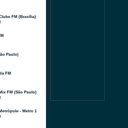
Clube FM (Brasília)
M
FM
São Paulo)
ida FM
Mix FM (São Paulo)
M
Metrópole - Metro 1
M