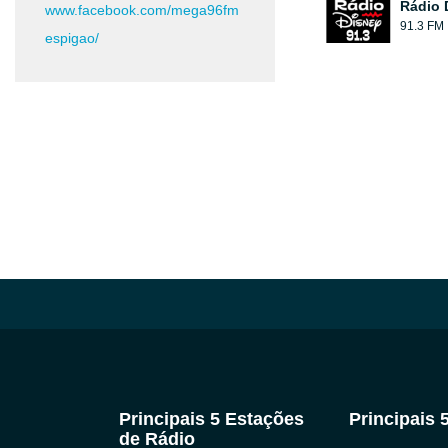
Rádio 
www.facebook.com/mega96fm
91.3 FM
espigao/
Principais 5 Estações
Principais 
de Rádio