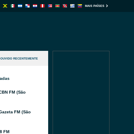
MAIS PAÍSES
OUVIDO RECENTEMENTE
nadas
CBN FM (São
Gazeta FM (São
8 FM