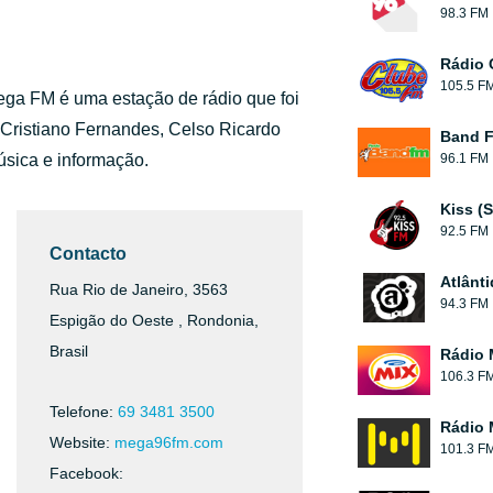
98.3 FM
Rádio 
105.5 F
Mega FM é uma estação de rádio que foi
 Cristiano Fernandes, Celso Ricardo
Band 
úsica e informação.
96.1 FM
Kiss (
92.5 FM
Contacto
Atlânt
Rua Rio de Janeiro, 3563
94.3 FM
Espigão do Oeste , Rondonia,
Brasil
Rádio 
106.3 F
Telefone:
69 3481 3500
Rádio 
Website:
mega96fm.com
101.3 F
Facebook: