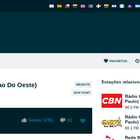
FAVORITOS
Estações relacio
ao Do Oeste)
WEBSITE
SEM SOM?
Rádio 
Paulo)
90.5 FM
Rádio 
Gostar (
235
)
(
6
)
Paulo)
88.1 FM
Rede 9