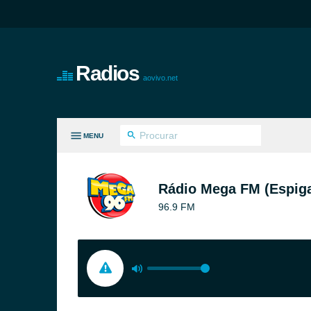
Radios
aovivo.net
MENU
S GÊNEROS
Rádio Mega FM (Espig
96.9 FM