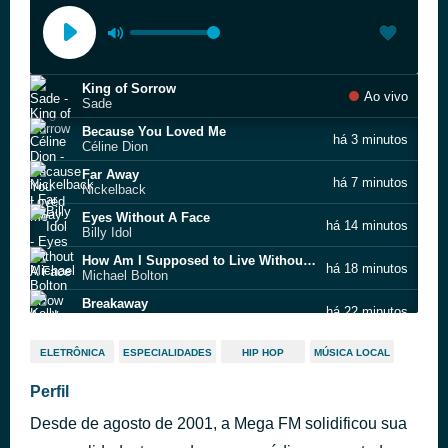
King of Sorrow
Ao vivo
Sade
Because You Loved Me
há 3 minutos
Céline Dion
Far Away
há 7 minutos
Nickelback
Eyes Without A Face
há 14 minutos
Billy Idol
How Am I Supposed to Live Without You
há 18 minutos
Michael Bolton
Breakaway
há 22 minutos
Kelly Clarkson
Fields Of Gold
há 30 minutos
ELETRÔNICA
ESPECIALIDADES
HIP HOP
MÚSICA LOCAL
Sting
ESSA ONDA PEGA.
Perfil
há 33 minutos
MEGA
Desde de agosto de 2001, a Mega FM solidificou sua
Please Don't Go
há 37 minutos
KC and the Sunshine Band