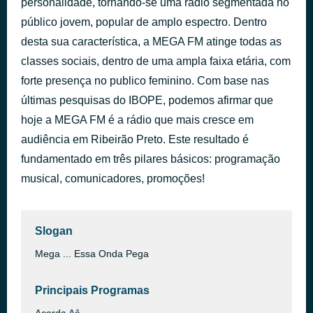
personalidade, tornando-se uma rádio segmentada no
Stuck in a Moment You Can't Get Out Of
público jovem, popular de amplo espectro. Dentro
há 41 minutos
U2 and Mary J. Blige
desta sua característica, a MEGA FM atinge todas as
classes sociais, dentro de uma ampla faixa etária, com
forte presença no publico feminino. Com base nas
últimas pesquisas do IBOPE, podemos afirmar que
hoje a MEGA FM é a rádio que mais cresce em
audiência em Ribeirão Preto. Este resultado é
fundamentado em três pilares básicos: programação
musical, comunicadores, promoções!
Slogan
Mega ... Essa Onda Pega
Principais Programas