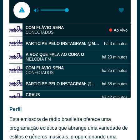
COM FLÁVIO SENA
Ao vivo
CONECTADOS
PARTICIPE PELO INSTAGRAM: @MELODIAFMCOXIM
há 3 minutos
A VOZ QUE FALA AO CORA O
há 20 minutos
MELODIA FM
COM FLÁVIO SENA
há 25 minutos
CONECTADOS
PARTICIPE PELO INSTAGRAM: @MELODIAFMCOXIM
há 38 minutos
GRAUS
há 42 minutos
26C
A VOZ QUE FALA AO CORA O
Perfil
há 47 minutos
MELODIA FM
Esta emissora de rádio brasileira oferece uma
PARTICIPE PELO INSTAGRAM: @MELODIAFMCOXIM
há 51 minutos
programação eclética que abrange uma variedade de
A VOZ QUE FALA AO CORA O
estilos e gêneros musicais, proporcionando uma
há 56 minutos
MELODIA FM