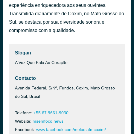
experiência enriquecedora aos seus ouvintes.
PARTICIPE PELO INSTAGRAM: @MELODIAFMCOXIM
há 1 hora
Transmitida diariamente de Coxim, no Mato Grosso do
Sul, se destaca por sua diversidade sonora e
compromisso com a qualidade.
Slogan
A Voz Que Fala Ao Coração
Contacto
Avenida Federal, S/Nº, Fundos, Coxim, Mato Grosso
do Sul, Brasil
Telefone:
+55 67 9661-9030
Website:
msemfoco.news
Facebook:
www.facebook.com/melodiafmcoxim/