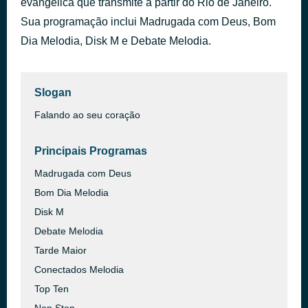
evangélica que transmite a partir do Rio de Janeiro.
Riqueza
Sua programação inclui Madrugada com Deus, Bom
há 49 minutos
Álvaro Tito
Dia Melodia, Disk M e Debate Melodia.
Slogan
Falando ao seu coração
Principais Programas
Madrugada com Deus
Bom Dia Melodia
Disk M
Debate Melodia
Tarde Maior
Conectados Melodia
Top Ten