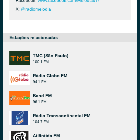
Facebook:
www.facebook.com/Melodia97/
X:
@radiomelodia
Estações relacionadas
TMC (São Paulo)
100.1 FM
Rádio Globo FM
94.1 FM
Band FM
96.1 FM
Rádio Transcontinental FM
104.7 FM
Atlântida FM