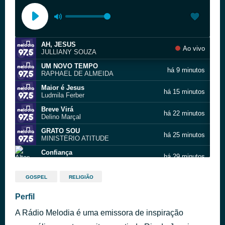
AH, JESUS
Ao vivo
JULLIANY SOUZA
UM NOVO TEMPO
há 9 minutos
RAPHAEL DE ALMEIDA
Maior é Jesus
há 15 minutos
Ludmila Ferber
Breve Virá
há 22 minutos
Delino Marçal
GRATO SOU
há 25 minutos
MINISTÉRIO ATITUDE
Confiança
há 29 minutos
Altos Louvores
Estou Contigo
há 35 minutos
GOSPEL
RELIGIÃO
Shirley Carvalhaes
UM MILAGRE SENHOR
Perfil
há 40 minutos
PRISMA
A Rádio Melodia é uma emissora de inspiração
PAPAI AMO VOCÊ
há 44 minutos
MARCELO NASCIMENTO