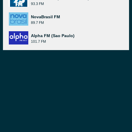
93.3 FM
NovaBrasil FM
89.7 FM
Alpha FM (Sao Paulo)
101.7 FM