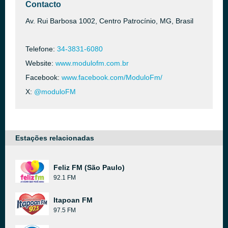
Contacto
Av. Rui Barbosa 1002, Centro Patrocínio, MG, Brasil
Telefone:
34-3831-6080
Website:
www.modulofm.com.br
Facebook:
www.facebook.com/ModuloFm/
X:
@moduloFM
Estações relacionadas
Feliz FM (São Paulo)
92.1 FM
Itapoan FM
97.5 FM