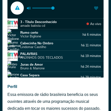
3 - Título Desconhecido
Ao vivo
amado batista cd
Rumo certo
há 6 minutos
Victor Biglione
Cabecinha No Ombro
há 11 minutos
Lindomar Castilho
PALAVRAS
há 19 minutos
ANJINHOS DOS TECLADOS
Juras de Amor
há 24 minutos
Bruno & Marrone
Casa Separa
há 29 minutos
Leandro & Leonardo
Meu País
Perfil
há 33 minutos
Roberta Miranda
Essa emissora de rádio brasileira beneficia os seus
Totalmente Apaixonada
há 39 minutos
As Mineirinhas
ouvintes através de uma programação musical
Menina Apaixonada
dedicada em tocar os maiores sucessos do passado.
há 44 minutos
As Mineirinhas