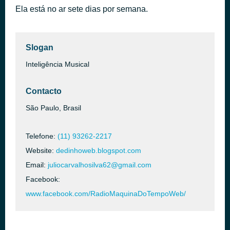
Ela está no ar sete dias por semana.
Bom - Dia - Querido - Ouvinte - 2022
há 49 minutos
14
Slogan
Inteligência Musical
Contacto
São Paulo, Brasil
Telefone:
(11) 93262-2217
Website:
dedinhoweb.blogspot.com
Email:
juliocarvalhosilva62@gmail.com
Facebook:
www.facebook.com/RadioMaquinaDoTempoWeb/