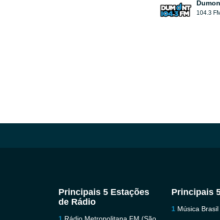
Dumont
104.3 F
Principais 5 Estações
Principais 
de Rádio
Música Brasil
Rádio Metropolitana FM (São