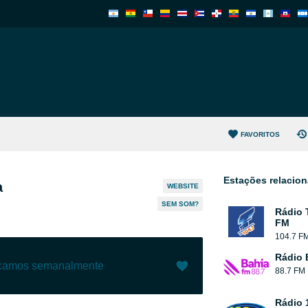
FAVORITOS
Estações relacio
a
WEBSITE
SEM SOM?
Rádio 
FM
104.7 F
Rádio 
ecamos semanalmente
88.7 FM
Gostar (
0
)
(
0
)
Rádio 