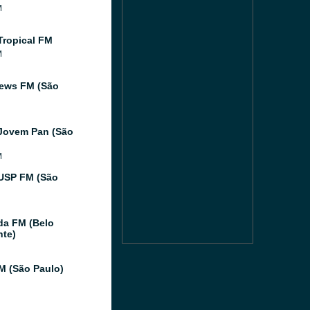
M
Tropical FM
M
ews FM (São
Jovem Pan (São
M
USP FM (São
da FM (Belo
nte)
FM (São Paulo)