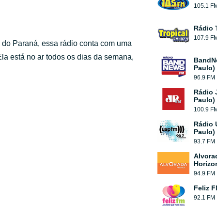
105.1 F
Rádio 
107.9 F
do do Paraná, essa rádio conta com uma
 Ela está no ar todos os dias da semana,
BandN
Paulo)
96.9 FM
Rádio 
Paulo)
100.9 F
Rádio 
Paulo)
93.7 FM
Alvora
Horizo
94.9 FM
Feliz 
92.1 FM