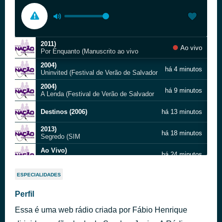
2011)
Ao vivo
Por Enquanto (Manuscrito ao vivo
2004)
há 4 minutos
Uninvited (Festival de Verão de Salvador
2004)
há 9 minutos
A Lenda (Festival de Verão de Salvador
Destinos (2006)
há 13 minutos
2013)
há 18 minutos
Segredo (SIM
Ao Vivo)
há 24 minutos
Libertar (Nossa História
A Lenda [Live] - 2020
há 29 minutos
ESPECIALIDADES
13
Será Que Vai Ser Sempre Assim
Perfil
há 34 minutos
JUNIOR
Essa é uma web rádio criada por Fábio Henrique
Estranho Jeito De Amar
há 40 minutos
Sandy & Junior