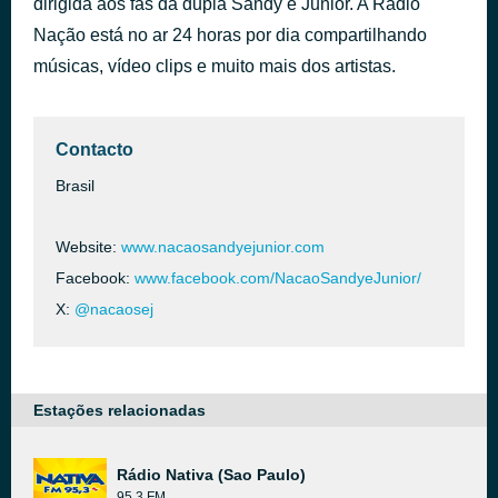
dirigida aos fãs da dupla Sandy e Junior. A Rádio
2002)
Nação está no ar 24 horas por dia compartilhando
há 44 minutos
Le Pire des Mots [Words Are Not Enough] (Internacional Extras
músicas, vídeo clips e muito mais dos artistas.
Contacto
Brasil
Website:
www.nacaosandyejunior.com
Facebook:
www.facebook.com/NacaoSandyeJunior/
X:
@nacaosej
Estações relacionadas
Rádio Nativa (Sao Paulo)
95.3 FM