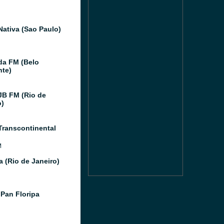
Nativa (Sao Paulo)
da FM (Belo
nte)
JB FM (Rio de
o)
Transcontinental
M
a (Rio de Janeiro)
Pan Floripa