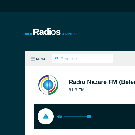
Radios
aovivo.net
MENU
S GÊNEROS
Rádio Nazaré FM (Bel
91.3 FM