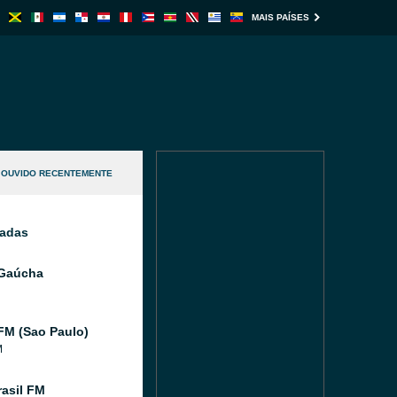
MAIS PAÍSES
OUVIDO RECENTEMENTE
nadas
 Gaúcha
FM (Sao Paulo)
M
asil FM