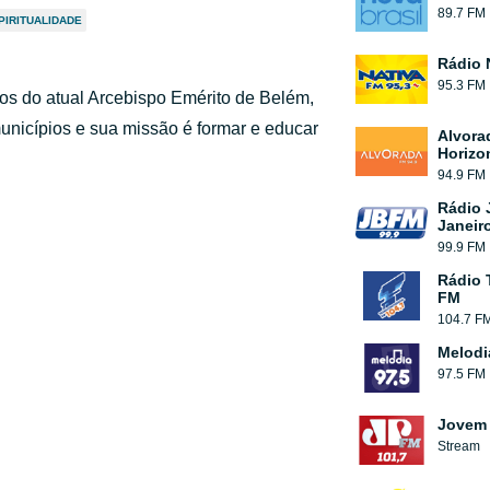
89.7 FM
PIRITUALIDADE
Rádio 
95.3 FM
s do atual Arcebispo Emérito de Belém,
nicípios e sua missão é formar e educar
Alvora
Horizo
94.9 FM
Rádio 
Janeir
99.9 FM
Rádio 
FM
104.7 F
Melodi
97.5 FM
Jovem 
Stream