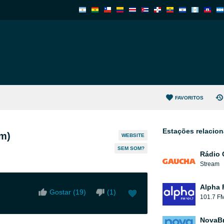
FAVORITOS
Estações relacio
em)
WEBSITE
SEM SOM?
Rádio
Stream
Alpha 
Gostar (
19
)
(
1
)
101.7 F
NovaBr