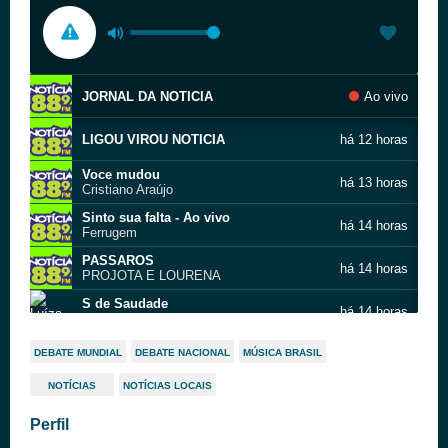
JORNAL DA NOTICIA
Ao vivo
LIGOU VIROU NOTICIA
há 12 horas
Voce mudou
há 13 horas
Cristiano Araújo
Sinto sua falta - Ao vivo
há 14 horas
Ferrugem
PASSAROS
há 14 horas
PROJOTA E LOURENA
S de Saudade
há 14 horas
Luíza & Maurílio
Diluindo saudade
há 14 horas
DEBATE MUNDIAL
DEBATE NACIONAL
MÚSICA BRASIL
Diego & Victor Hugo
NOTÍCIAS
NOTÍCIAS LOCAIS
CHAMADA DE VIDEO
há 14 horas
CLEBER E KAUAN E ISRAEL E RODOLFO
Perfil
Mesmo sem estar
há 14 horas
Luan Santana