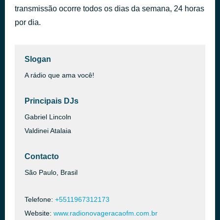
transmissão ocorre todos os dias da semana, 24 horas
Nenhuma condenação há
há 19 horas
Armando Filho
por dia.
Slogan
A rádio que ama você!
Principais DJs
Gabriel Lincoln
Valdinei Atalaia
Contacto
São Paulo, Brasil
Telefone:
+5511967312173
Website:
www.radionovageracaofm.com.br