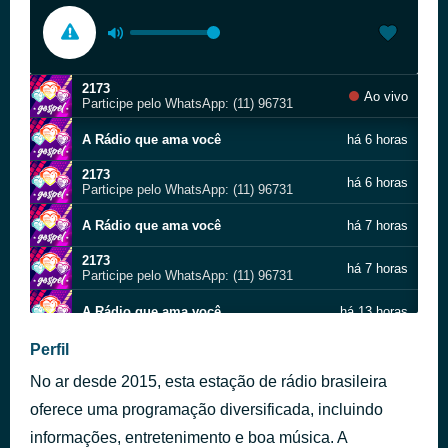
2173
Ao vivo
Participe pelo WhatsApp: (11) 96731
A Rádio que ama você
há 6 horas
2173
há 6 horas
Participe pelo WhatsApp: (11) 96731
A Rádio que ama você
há 7 horas
2173
há 7 horas
Participe pelo WhatsApp: (11) 96731
A Rádio que ama você
há 13 horas
2173
Perfil
há 15 horas
Participe pelo WhatsApp: (11) 96731
No ar desde 2015, esta estação de rádio brasileira
Palavra das 19h30
há 17 horas
oferece uma programação diversificada, incluindo
2173
informações, entretenimento e boa música. A
há 18 horas
Participe pelo WhatsApp: (11) 96731