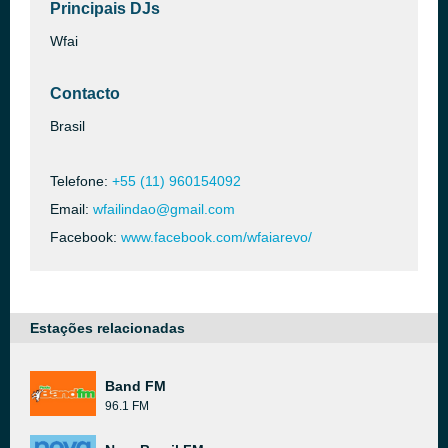
Principais DJs
Wfai
Contacto
Brasil
Telefone:
+55 (11) 960154092
Email:
wfailindao@gmail.com
Facebook:
www.facebook.com/wfaiarevo/
Estações relacionadas
Band FM
96.1 FM