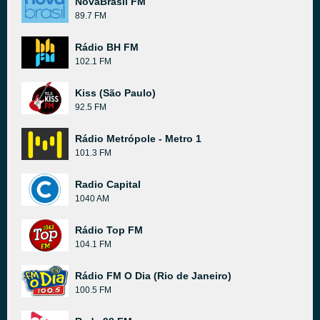
NovaBrasil FM
89.7 FM
Rádio BH FM
102.1 FM
Kiss (São Paulo)
92.5 FM
Rádio Metrópole - Metro 1
101.3 FM
Radio Capital
1040 AM
Rádio Top FM
104.1 FM
Rádio FM O Dia (Rio de Janeiro)
100.5 FM