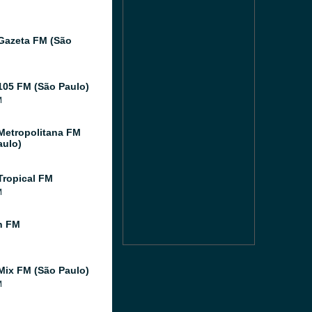
Gazeta FM (São
105 FM (São Paulo)
M
Metropolitana FM
aulo)
Tropical FM
M
n FM
Mix FM (São Paulo)
M