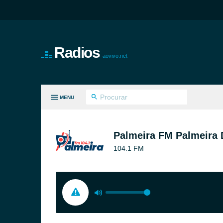
Radios
aovivo.net
MENU
S GÊNEROS
Palmeira FM Palmeira 
104.1 FM