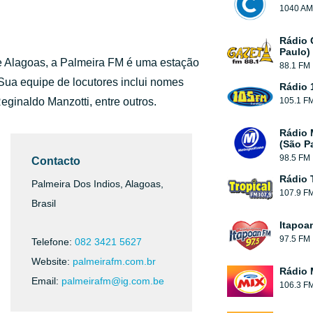
1040 AM
Rádio 
Paulo)
e Alagoas, a Palmeira FM é uma estação
88.1 FM
Sua equipe de locutores inclui nomes
Rádio 
eginaldo Manzotti, entre outros.
105.1 F
Rádio 
(São P
98.5 FM
Contacto
Rádio 
Palmeira Dos Indios, Alagoas,
107.9 F
Brasil
Itapoa
97.5 FM
Telefone:
082 3421 5627
Website:
palmeirafm.com.br
Rádio 
Email:
palmeirafm@ig.com.be
106.3 F