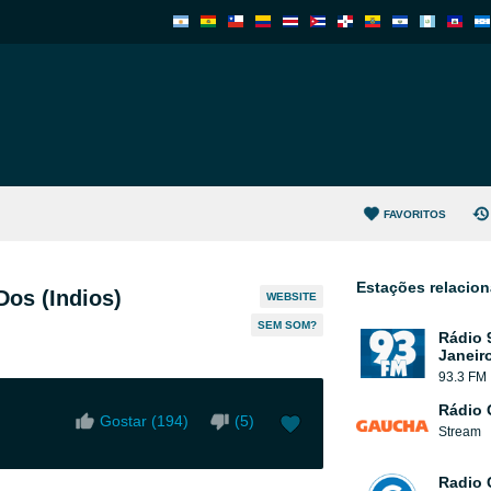
FAVORITOS
Estações relacio
Dos (Indios)
WEBSITE
SEM SOM?
Rádio 
Janeir
93.3 FM
Rádio
Gostar (
194
)
(
5
)
Stream
Radio 