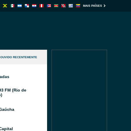
MAIS PAÍSES
OUVIDO RECENTEMENTE
nadas
93 FM (Rio de
o)
 Gaúcha
Capital