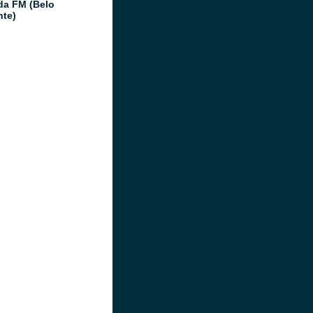
da FM (Belo
nte)