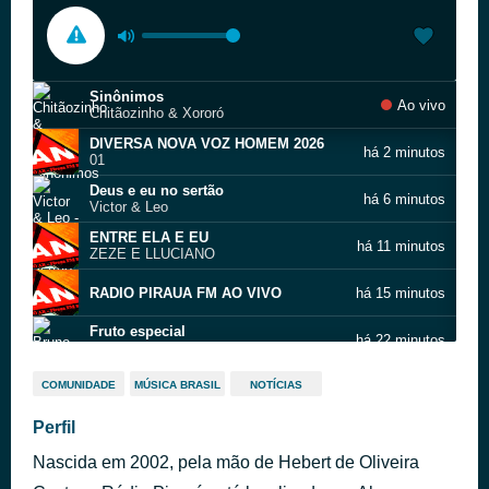
Sinônimos
Ao vivo
Chitãozinho & Xororó
DIVERSA NOVA VOZ HOMEM 2026
há 2 minutos
01
Deus e eu no sertão
há 6 minutos
Victor & Leo
ENTRE ELA E EU
há 11 minutos
ZEZE E LLUCIANO
RADIO PIRAUA FM AO VIVO
há 15 minutos
Fruto especial
há 22 minutos
Bruno & Marrone
Folha Seca
há 26 minutos
COMUNIDADE
MÚSICA BRASIL
NOTÍCIAS
Amado Batista Part. Elisa Wagner
A Culpa É Sua
Perfil
há 30 minutos
Léo Magalhães
Nascida em 2002, pela mão de Hebert de Oliveira
Meu bem não me quer
há 34 minutos
Rick & Renner