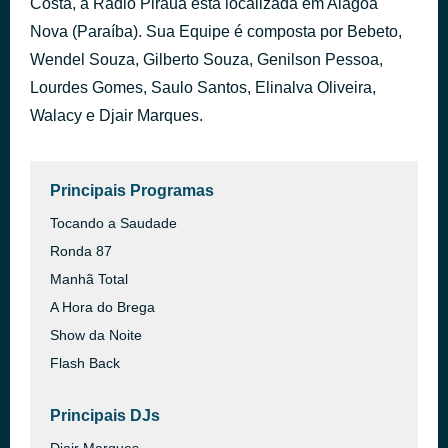
Costa, a Rádio Pirauá está localizada em Alagoa
BANDA DA RAIMUNDA
Nova (Paraíba). Sua Equipe é composta por Bebeto,
há 38 minutos
CATUABA
Wendel Souza, Gilberto Souza, Genilson Pessoa,
Lourdes Gomes, Saulo Santos, Elinalva Oliveira,
Walacy e Djair Marques.
Principais Programas
Tocando a Saudade
Ronda 87
Manhã Total
A Hora do Brega
Show da Noite
Flash Back
Principais DJs