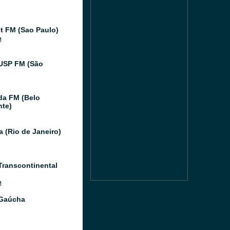
 FM (Sao Paulo)
M
USP FM (São
da FM (Belo
nte)
a (Rio de Janeiro)
Transcontinental
M
 Gaúcha