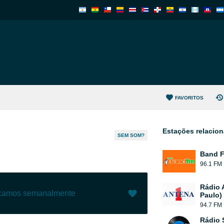
FAVORITOS
Estações relacio
SEM SOM?
Band 
96.1 FM
Rádio 
ecamos semanalmente
Paulo)
94.7 FM
Gostar (
2
)
(
0
)
Rádio 