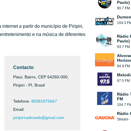
Paulo)
99.7 FM
Dumont
104.3 F
nternet a partir do município de Piripiri,
entretenimento e na música de diferentes
Rádio 
Paulo)
93.7 FM
Alvora
Horizo
94.9 FM
Contacto
Melodi
Piaui, Bairro, CEP 64260-000,
97.5 FM
Piripiri - PI, Brasil
Rádio 
FM
Telefone:
86981876667
104.7 F
Email:
Rádio
piripiriradioweb@gmail.com
Stream