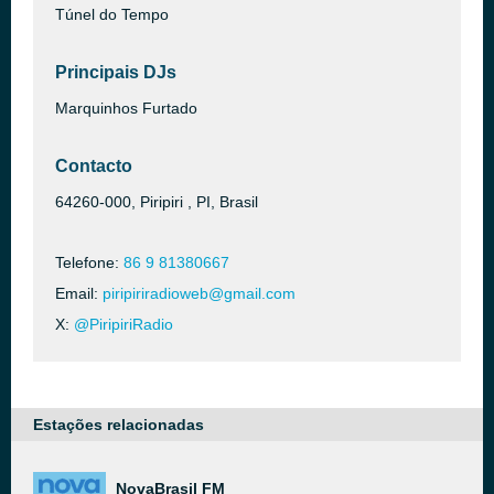
Túnel do Tempo
Principais DJs
Marquinhos Furtado
Contacto
64260-000, Piripiri , PI, Brasil
Telefone:
86 9 81380667
Email:
piripiriradioweb@gmail.com
X:
@PiripiriRadio
Estações relacionadas
NovaBrasil FM