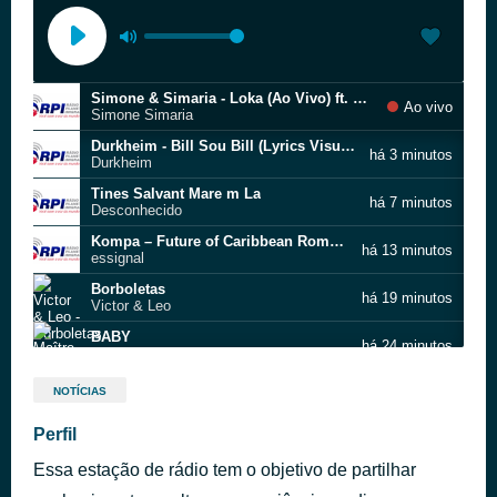
Simone & Simaria - Loka (Ao Vivo) ft. Anitta
Ao vivo
Simone Simaria
Durkheim - Bill Sou Bill (Lyrics Visualizer)
há 3 minutos
Durkheim
Tines Salvant Mare m La
há 7 minutos
Desconhecido
Kompa – Future of Caribbean Romance
há 13 minutos
essignal
Borboletas
há 19 minutos
Victor & Leo
BABY
há 24 minutos
Maître Gims en duo avec Sting
Sexton - Lost My Heart In Hollywood (Movie) // Cha
há 31 minutos
NOTÍCIAS
sexton
Anbalakay Studio) - Lè Yon Fanm Damou - ZATRAP ft Triple J. (Official Music Video)
Perfil
há 36 minutos
Patrick Amazan (Zatrap
Essa estação de rádio tem o objetivo de partilhar
Marcos Nava - Um cego e três aleijados #eu não so
há 40 minutos
Desconhecido