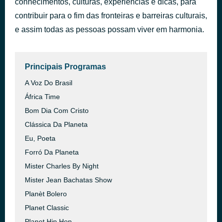
conhecimentos, culturas, experiências e dicas, para
Larose et Missile 727 - Accident
contribuir para o fim das fronteiras e barreiras culturais,
há 45 minutos
KompaLuva
e assim todas as pessoas possam viver em harmonia.
Principais Programas
A Voz Do Brasil
África Time
Bom Dia Com Cristo
Clássica Da Planeta
Eu, Poeta
Forró Da Planeta
Mister Charles By Night
Mister Jean Bachatas Show
Planèt Bolero
Planet Classic
Planet Hip Hop