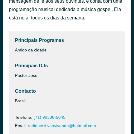
mensagem de fé aos seus ouvintes, e conta com uma
O Cheiro da Vitória
programação musical dedicada a música gospel. Ela
há 43 minutos
J Neto | www.gospellouvor1.blogspot.com.br
está no ar todos os dias da semana.
Principais Programas
Amigo da cidade
Principais DJs
Pastor Jose
Contacto
Brasil
Telefone:
(71) 99386-5045
Email:
radiopositivaavivando@hotmail.com