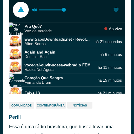
Pra Quê?
Ao vivo
Voz da Verdade
www.SapoDownloads.net - Revolução
há 21 segundos
Aline Barros
Again and Again
há 6 minutos
Dominic Balli
voce-vai-ouvir-nossa-webradio FEM
há 11 minutos
RadiosNet Agora
Coração Que Sangra
há 15 minutos
Fernanda Brum
Faixa 13
há 21 minutos
Quão Grande és Tu
há 25 minutos
COMUNIDADE
CONTEMPORÂNEA
NOTÍCIAS
Igreja Batista da Lagoinha
Salmos 91
Perfil
há 35 minutos
Eliã Oliveira
Essa é uma rádio brasileira, que busca levar uma
O Sonho Não Acabou
há 39 minutos
Gisele Nascimento