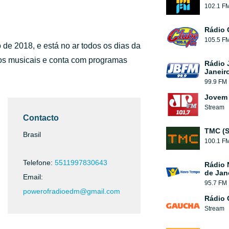
102.1 F
Rádio 
105.5 F
de 2018, e está no ar todos os dias da
os musicais e conta com programas
Rádio 
Janeir
99.9 FM
Jovem 
Stream
Contacto
TMC (S
Brasil
100.1 F
Telefone:
5511997830643
Rádio 
de Jan
Email:
95.7 FM
powerofradioedm@gmail.com
Rádio
Stream