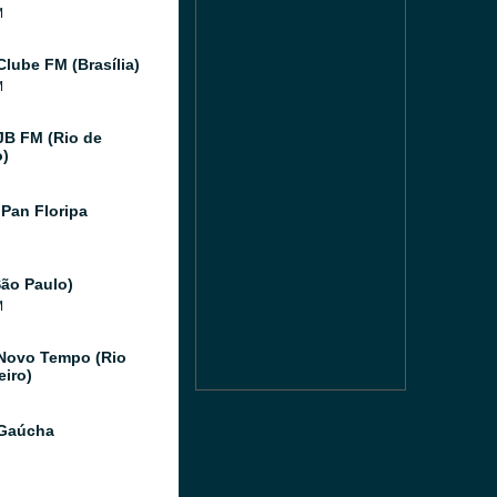
M
Clube FM (Brasília)
M
JB FM (Rio de
o)
Pan Floripa
ão Paulo)
M
Novo Tempo (Rio
eiro)
 Gaúcha