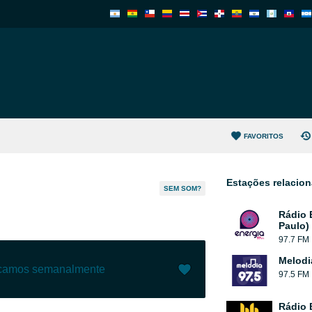
FAVORITOS
Estações relacio
SEM SOM?
Rádio 
Paulo)
97.7 FM
Melodi
ecamos semanalmente
97.5 FM
Gostar (
3
)
(
0
)
Rádio