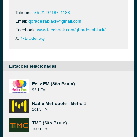
Telefone:
55 21 97187-4183
Email:
qbradeirablack@gmail.com
Facebook:
www.facebook.com/qbradeirablack/
X:
@BradeiraQ
Estações relacionadas
Feliz FM (São Paulo)
92.1 FM
Rádio Metrópole - Metro 1
101.3 FM
TMC (São Paulo)
100.1 FM