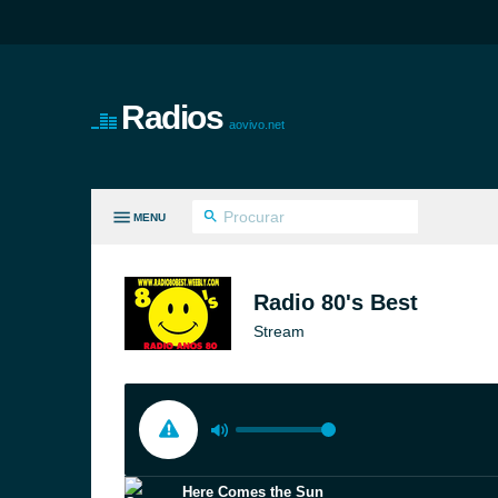
Radios
aovivo.net
MENU
S GÊNEROS
Radio 80's Best
Stream
Here Comes the Sun