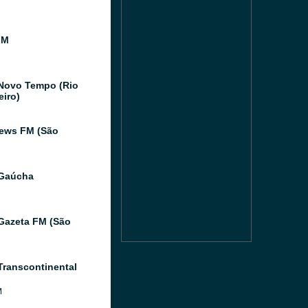
FM
Novo Tempo (Rio
eiro)
ews FM (São
 Gaúcha
Gazeta FM (São
Transcontinental
M