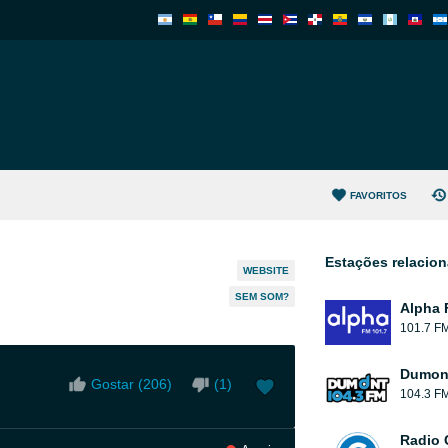
FAVORITOS
Estações relacio
WEBSITE
SEM SOM?
Alpha 
101.7 F
Dumont
Gostar (
206
)
(
1
)
104.3 F
Radio 