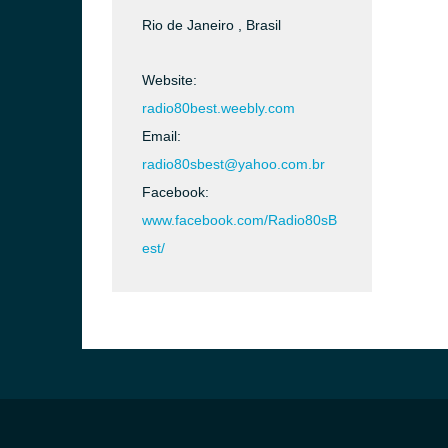
Rio de Janeiro , Brasil
Website:
radio80best.weebly.com
Email:
radio80sbest@yahoo.com.br
Facebook:
www.facebook.com/Radio80sB
est/