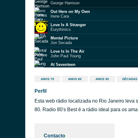
George Harrison
Out Here on My Own
Irene Cara
Love Is A Stranger
Eurythmics
Mental Picture
Jon Secada
Love Is In The Air
John Paul Young
At Seventeen
Janis Ian
Shake You Down
ANOS 70
ANOS 80
ANOS 90
DÉCADAS
Gregory Abbott
Perfil
Seven Wonders Versão Radio 80 Best
Fleetwood Mac
Esta web rádio localizada no Rio Janeiro leva
9 To 5
Dolly Parton
80. Radio 80's Best é a rádio ideal para os am
Peace
Jimmy Cliff
Contacto