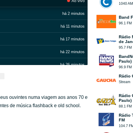
Ao vivo
1040 AM
há 2 minutos
Band 
96.1 FM
há 11 minutos
Rádio 
há 17 minutos
de Jan
95.7 FM
há 22 minutos
BandN
Paulo)
há 26 minutos
96.9 FM
Rádio
há 32 minutos
Stream
há 37 minutos
Rádio 
 seus ouvintes numa viagem aos anos 70 e
Paulo)
há 45 minutos
antes de música flashback e old school.
88.1 FM
Rádio 
há 50 minutos
FM
104.7 F